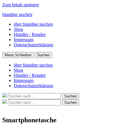
Zum Inhalt springen
blandine taschen
über blandine taschen
Shop
Händler / Retailer
Impressum
Datenschutzerklärung
Menü
Schließen
Suchen
über blandine taschen
Shop
Händler / Retailer
Impressum
Datenschutzerklärung
Suche
Suchen
nach:
Suche
Suchen
nach:
Smartphonetasche