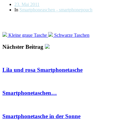
Beitragsdatum
23. Mai 2011
In
Smartphoneaschen - smartphonepouch
Kleine graue Tasche
Schwarze Taschen
Nächster Beitrag
Lila und rosa Smartphonetasche
Smartphonetaschen…
Smartphonetasche in der Sonne