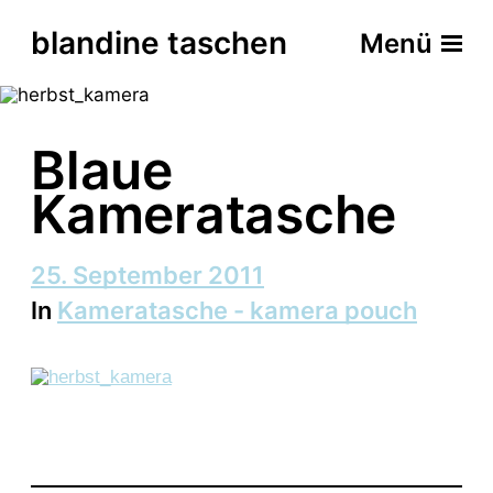
blandine taschen
Menü
Blaue
Kameratasche
B
25. September 2011
e
In
Kameratasche - kamera pouch
i
t
r
a
g
s
d
a