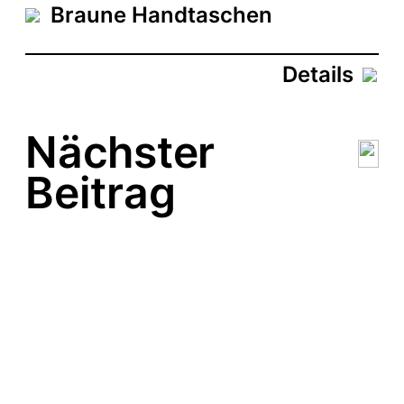
t
Braune Handtaschen
u
m
Details
Nächster
Beitrag
Kamerataschen machen
Kaffeepause
Kameratasche