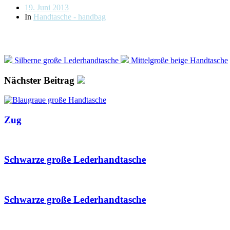
Beitragsdatum
19. Juni 2013
In
Handtasche - handbag
Silberne große Lederhandtasche
Mittelgroße beige Handtasche
Nächster Beitrag
Zug
Schwarze große Lederhandtasche
Schwarze große Lederhandtasche