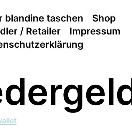
r blandine taschen
Shop
ler / Retailer
Impressum
enschutzerklärung
edergel
allet