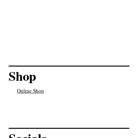
Das blandine taschen
Dienstfahrrad.
Gutes neues Jahr!
Shop
Online Shop
Socials