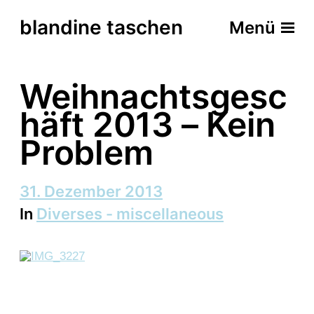
blandine taschen
Menü
Weihnachtsgesc
häft 2013 – Kein
Problem
B
31. Dezember 2013
e
In
Diverses - miscellaneous
i
t
r
a
g
s
d