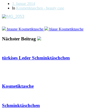
Beitragsdatum
3. Januar 2014
In
Kosmetiktaschen - beauty case
braune Kosmetiktasche
blaue Kosmetiktasche
Nächster Beitrag
türkises Leder Schminktäschchen
Kosmetiktasche
Schminktäschchen