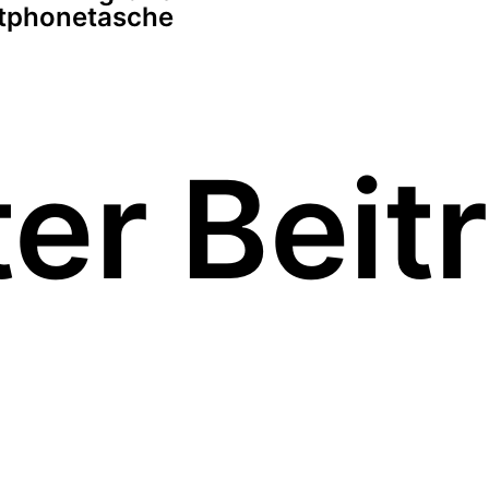
tphonetasche
er Beit
kupfer-terracotta
Ledersmartphonetasche