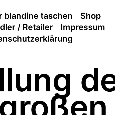
r blandine taschen
Shop
ler / Retailer
Impressum
enschutzerklärung
llung d
 großen