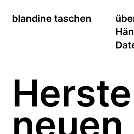
blandine taschen
übe
Händ
Dat
Herste
neuen