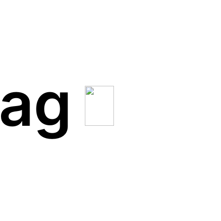
rag
Handytaschen….