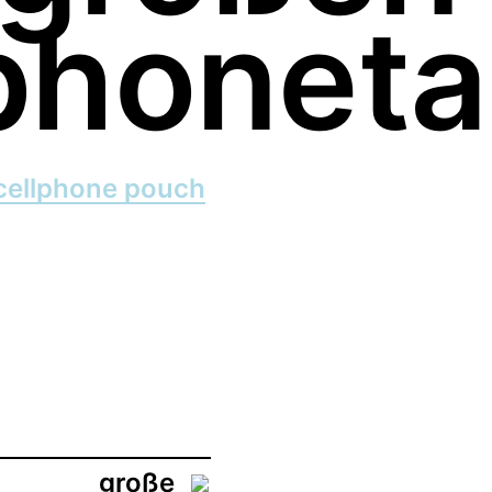
phonet
cellphone pouch
große