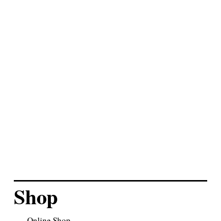
braunes
Universaltäschchen
kleines orangenes Leder
Universaltäschchen
Universaltasche
„Warmdunkelbraun-
Beige-Pink“
Shop
Online Shop