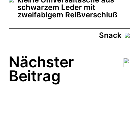
u
schwarzem Leder mit
m
zweifabigem Reißverschluß
Snack
Nächster
Beitrag
kleines
„Schneegestöber“
Schmucktäschchen aus
bedrucktem Tyvek