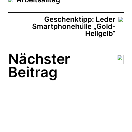
u
m
Geschenktipp: Leder
Smartphonehülle „Gold-
Hellgelb“
Nächster
Beitrag
Strandfarben
Federtasche