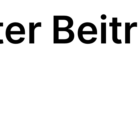
er Beit
kleiner bedruckter
Polyethylen Geldbeutel