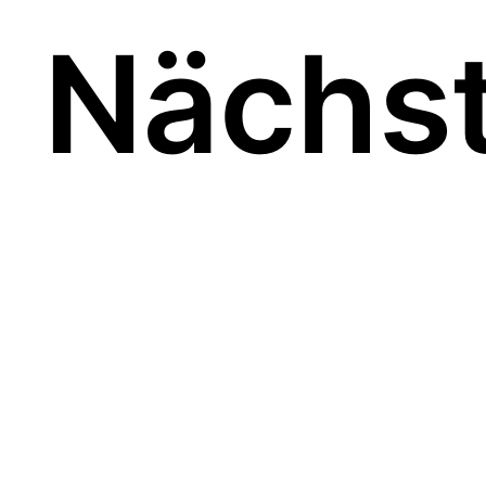
Nächst
Weißes Tyvek wird mit
selbstgemachten
Holzstempeln bedruckt,
passende