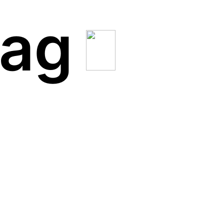
rag
Stempelchenfinetuning…