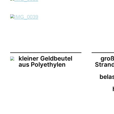
a
t
u
m
kleiner Geldbeutel
groß
aus Polyethylen
Strand
bela