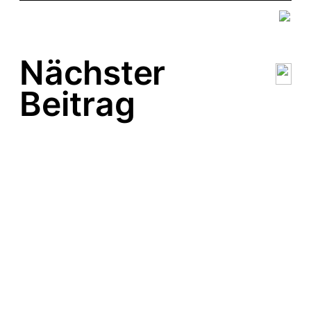
Nächster
Beitrag
Weihnachtsmarkt in der
Koppel 66
Für alle Hamburger: Ich
bin auf dem
Besondersschön
Designmarkt am Fr. 23. 4.
und Sa. 24. 4. 2016 im