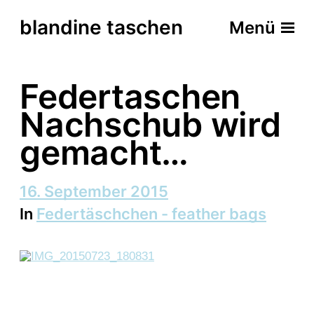
blandine taschen
Menü
Federtaschen
Nachschub wird
gemacht…
B
16. September 2015
e
In
Federtäschchen - feather bags
i
t
r
a
g
s
d