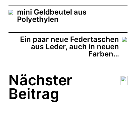
a
t
mini Geldbeutel aus
u
Polyethylen
m
Ein paar neue Federtaschen
aus Leder, auch in neuen
Farben…
Nächster
Beitrag
„Für Sie entdeckt“ – die
Federtasche in der
Zeitschrift „Lisa“