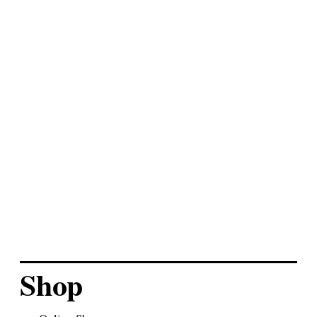
schwarze Federtasche
Ein Körbchen voller
Federtäschchen
Und meine Federtasche
in der COUCH Ausgabe
November 2014
Shop