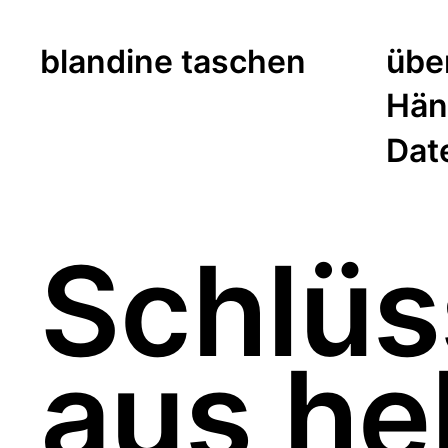
blandine taschen
übe
Händ
Dat
Schlüs
aus hel