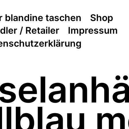
r blandine taschen
Shop
ler / Retailer
Impressum
enschutzerklärung
selanh
lblau m