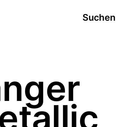
Suchen
änger
etallic