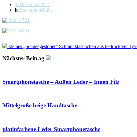
Beitragsdatum
3. Dezember 2015
In
Smartphonehülle
kleines „Schneegestöber“ Schmucktäschchen aus bedrucktem Tyv
Nächster Beitrag
Smartphonetasche – Außen Leder – Innen Filz
Mittelgroße beige Handtasche
platinfarbene Leder Smartphonetasche