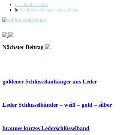
Beitragsdatum
11. Oktober 2016
In
Schlüsselanhänger - key chain
Nächster Beitrag
goldener Schlüsselanhänger aus Leder
Leder Schlüsselbänder – weiß – gold – silber
braunes kurzes Lederschlüsselband