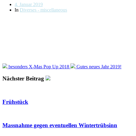
Beitragsdatum
4. Januar 2019
In
Diverses - miscellaneous
besonders X-Mas Pop Up 2018
Gutes neues Jahr 2019!
Nächster Beitrag
Frühstück
Massnahme gegen eventuellen Wintertrübsinn