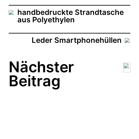
a
t
handbedruckte Strandtasche
u
aus Polyethylen
m
Leder Smartphonehüllen
Nächster
Beitrag
Silber Schlüsselanhänger
aus Leder
Leder Schlüsselanhänger